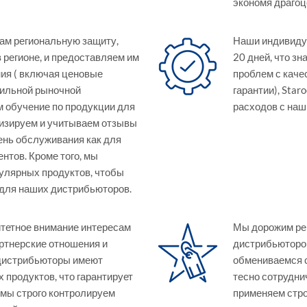
экономя драгоц
м региональную защиту,
Наши индивиду
 регионе, и предоставляем им
20 дней, что з
ия ( включая ценовые
проблем с каче
бильной рыночной
гарантии), Star
 обучение по продукции для
расходов с на
лизируем и учитываем отзывы
ень обслуживания как для
нтов. Кроме того, мы
улярных продуктов, чтобы
для наших дистрибьюторов.
ритетное внимание интересам
Мы дорожим ре
ртнерские отношения и
дистрибьюторов
 дистрибьюторы имеют
обмениваемся 
 продуктов, что гарантирует
тесно сотрудни
 мы строго контролируем
применяем стр