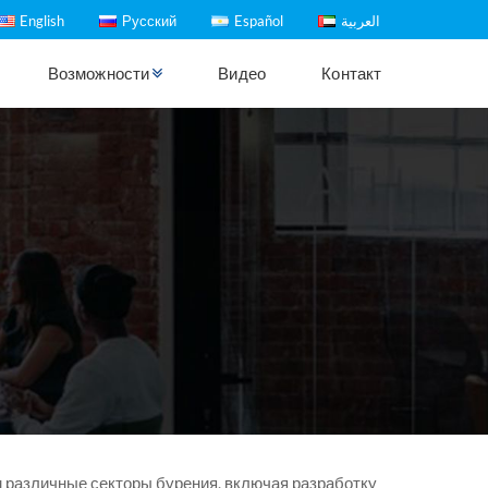
English
Русский
Español
العربية
Возможности
Видео
Контакт
м различные секторы бурения, включая разработку