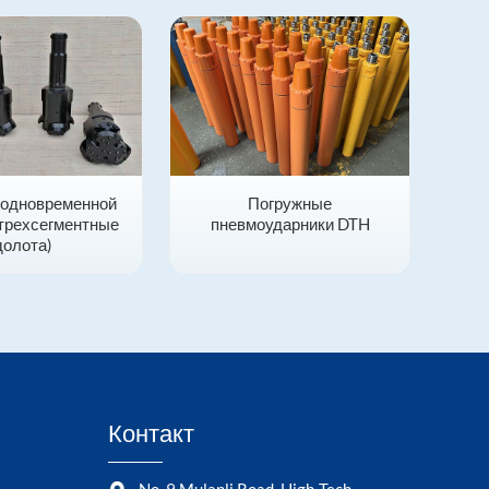
 одновременной
Погружные
(трехсегментные
пневмоударники DTH
долота)
Контакт