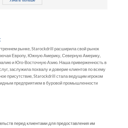
Узнать больше
ж
треннем рынке, Starockdrill расширила свой рынок
включая Европу, Южную Америку, Северную Америку,
алию и Юго-Восточную Азию. Наша приверженность в
луг, заслужила похвалу и доверие клиентов по всему
е присутствие, Starockdrill стала ведущим игроком
 видным предприятием в буровой промышленности
тельств перед клиентами для предоставления им