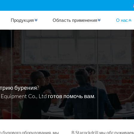
Продукция
Область применения
О нас
стрию бурения?
 Equipment Co., Ltd готов помочь вам.
 бурового оборудования, мы
В Starockdrill мы обслуживае