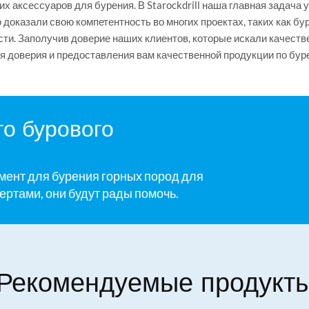
х аксессуаров для бурения. В Starockdrill наша главная задача
доказали свою компетентность во многих проектах, таких как бу
ти. Заполучив доверие наших клиентов, которые искали качеств
я доверия и предоставления вам качественной продукции по бур
о бурового
мент для бурения горных пород для
ертами, они будут рады помочь.
Рекомендуемые продукт