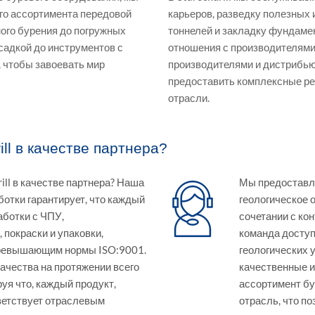
го ассортимента передовой
карьеров, разведку полезных
ого бурения до погружных
тоннелей и закладку фундаме
садкой до инструментов с
отношения с производителями
, чтобы завоевать мир
производителями и дистрибь
предоставить комплексные ре
отрасли.
ll в качестве партнера?
ll в качестве партнера? Наша
Мы предоставля
ботки гарантирует, что каждый
геологическое 
аботки с ЧПУ,
сочетании с ко
 покраски и упаковки,
команда доступ
 превышающим нормы ISO:9001.
геологических 
ачества на протяжении всего
качественные и
уя что, каждый продукт,
ассортимент бу
ветствует отраслевым
отрасль, что п